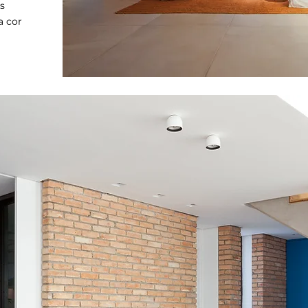
s
a cor