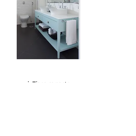
projetos@jullianacamargo.com
©2023 por Julliana Camargo