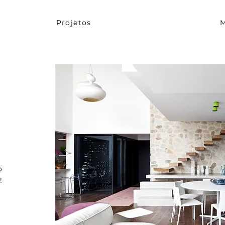
Projetos
M
o
!