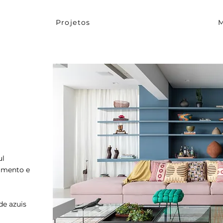
Projetos
M
ul
tamento e
de azuis